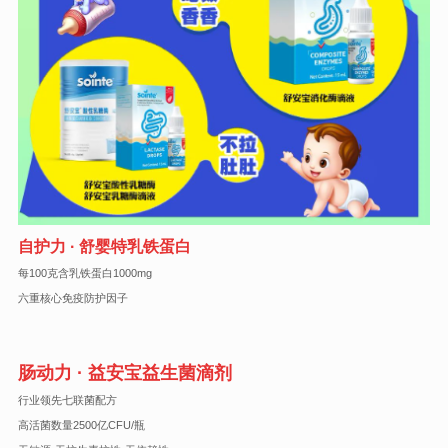
自护力 · 舒婴特乳铁蛋白
每100克含乳铁蛋白1000mg
六重核心免疫防护因子
肠动力 · 益安宝益生菌滴剂
行业领先七联菌配方
高活菌数量2500亿CFU/瓶