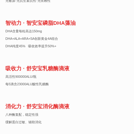
无敏源·无抗生素抗性·无依赖性
智动力 · 智安宝磷脂DHA藻油
DHA含量每粒高达150mg
DHA+ALA+ARA+SA创新黄金4A组合
DHA纯度45% 吸收效率提升50%+
吸收力 · 舒安宝乳糖酶滴液
高活性900000ALU/瓶
每5滴含23000ALU酸性乳糖酶
消化力 · 舒安宝消化酶滴液
八种酶复配，稳定性强
缓解蛋白过敏、辅助消化