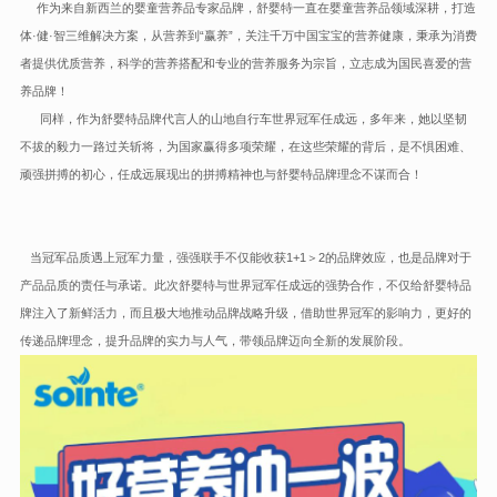
作为来自新西兰的婴童营养品专家品牌，舒婴特一直在婴童营养品领域深耕，打造
体·健·智三维解决方案，从营养到“赢养”，关注千万中国宝宝的营养健康，秉承为消费
者提供优质营养，科学的营养搭配和专业的营养服务为宗旨，立志成为国民喜爱的营
养品牌！
同样，作为舒婴特品牌代言人的山地自行车世界冠军任成远，多年来，她以坚韧
不拔的毅力一路过关斩将，为国家赢得多项荣耀，在这些荣耀的背后，是不惧困难、
顽强拼搏的初心，任成远展现出的拼搏精神也与舒婴特品牌理念不谋而合！
当冠军品质遇上冠军力量，强强联手不仅能收获1+1＞2的品牌效应，也是品牌对于
产品品质的责任与承诺。此次舒婴特与世界冠军任成远的强势合作，不仅给舒婴特品
牌注入了新鲜活力，而且极大地推动品牌战略升级，借助世界冠军的影响力，更好的
传递品牌理念，提升品牌的实力与人气，带领品牌迈向全新的发展阶段。