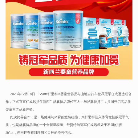
2023年12月18日，Sointe舒婴特®婴童营养品与山地自行车世界冠军任成远达成合
作，正式官宣任成远担任新西兰舒婴特品牌代言人，与舒婴特携手，共同开启高品质
婴童营养品新体验。
此次跨界合作，是一场健康与体育的激情碰撞，为舒婴特注入体育竞技的冠军气
质，也是舒婴特品牌的一个全新里程碑。舒婴特与冠军任成远虽处于不同的“赛
场”上，但同样有着对理想和目标的坚强信念。